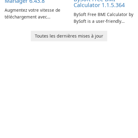
Manager 6.43.8
Calculator 1.1.5.364
Augmentez votre vitesse de
BySoft Free BMI Calculator by
téléchargement avec
BySoft is a user-friendly
Internet Download Manager !
software application
designed to help you
Toutes les dernières mises à jour
calculate your Body Mass
Index quickly and accurately.