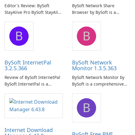
Editor's Review: BySoft
BySoft Network Share
StayAlive Pro BySoft StayAlive
Browser by BySoft is a
Pro is a reliable software
comprehensive software
application designed to
application that allows users
B
B
ensure the continuous and
to easily browse and manage
uninterrupted operation of
shared folders on their
your computer system.
network.
BySoft InternetPal
BySoft Network
3.2.5.366
Monitor 1.3.5.363
Review of BySoft InternetPal
BySoft Network Monitor by
BySoft InternetPal is a
BySoft is a comprehensive
comprehensive software
network monitoring software
application designed to
designed to help businesses
B
monitor your internet
effectively manage their
connection and provide real-
network infrastructure.
time insights into its
performance.
Internet Download
BySoft Free BMI