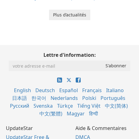
Plus d’actualités
Lettre d'information:
English
Deutsch
Español
Français
Italiano
日本語
한국어
Nederlands
Polski
Português
Русский
Svenska
Türkçe
Tiếng Việt
中文(简体)
中文(繁體)
Magyar
हिन्दी
UpdateStar
Aide & Commentaires
UpdateStar Free &
DMCA